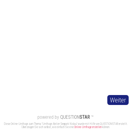
powered by
QUESTION
STAR
™
Diese Online-Umfrage zum Thema "Umfrage Atelier Seepark Nidau" wurde mit Hilfe von QUESTIONSTAR erstellt.
Überzeugen Sie sich selbst, wie einfach Sie eine
Online-Umfrage erstellen
können.